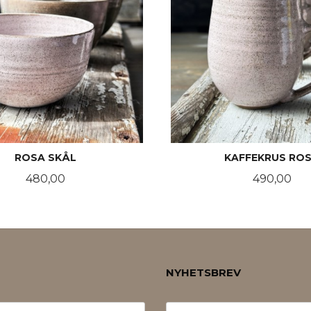
ROSA SKÅL
KAFFEKRUS RO
Pris
Pris
480,00
490,00
KJØP
KJØP
NYHETSBREV