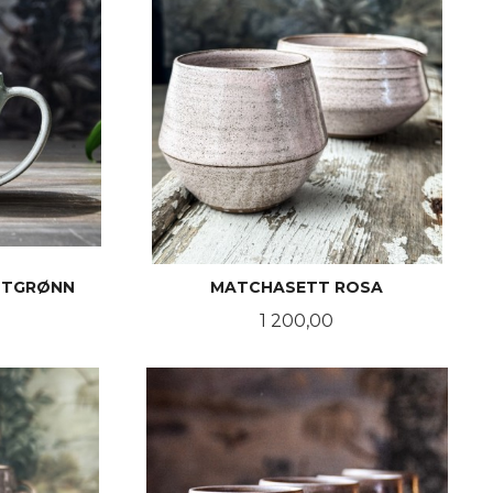
NTGRØNN
MATCHASETT ROSA
Pris
1 200,00
KJØP