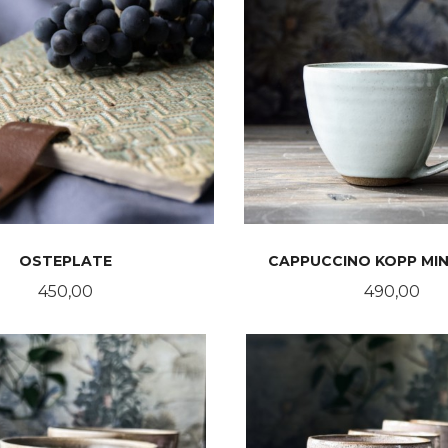
OSTEPLATE
CAPPUCCINO KOPP MI
Pris
Pris
450,00
490,00
KJØP
KJØP