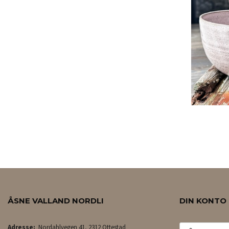
ÅSNE VALLAND NORDLI
DIN KONTO
E-
Adresse:
Nordahlvegen 41, 2312 Ottestad