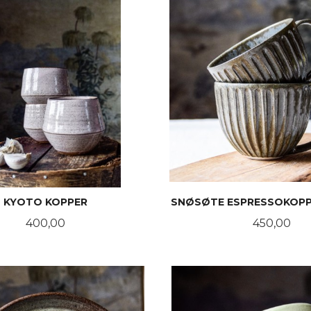
KYOTO KOPPER
SNØSØTE ESPRESSOKOPP
Pris
Pris
400,00
450,00
KJØP
KJØP