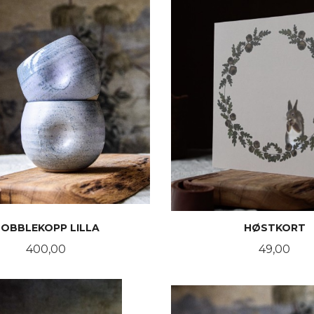
OBBLEKOPP LILLA
HØSTKORT
Pris
Pris
400,00
49,00
KJØP
KJØP