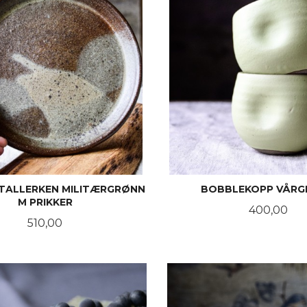
TALLERKEN MILITÆRGRØNN
BOBBLEKOPP VÅR
M PRIKKER
Pris
400,00
Pris
510,00
KJØP
KJØP