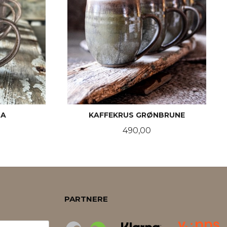
SA
KAFFEKRUS GRØNBRUNE
Pris
490,00
KJØP
PARTNERE