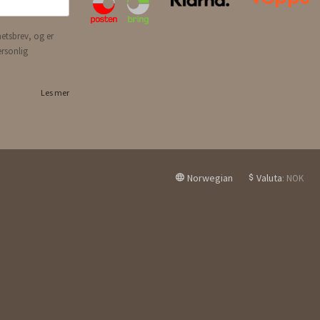
etsbrev, og er
ersonlig
Les mer
Norwegian
Valuta
: NOK