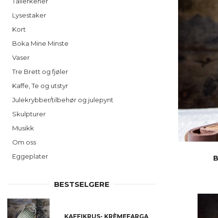
Tallerkener
Lysestaker
Kort
Boka Mine Minste
Vaser
Tre Brett og fjøler
Kaffe, Te og utstyr
Julekrybber/tilbehør og julepynt
Skulpturer
Musikk
Om oss
Eggeplater
B
BESTSELGERE
KAFFIKRUS- KRÈMEFARGA