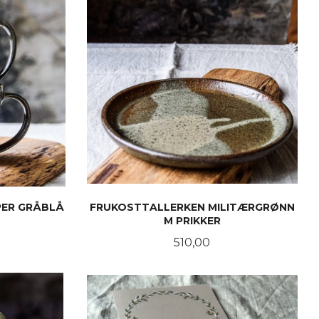
ER GRÅBLÅ
FRUKOSTTALLERKEN MILITÆRGRØNN
M PRIKKER
Pris
510,00
KJØP