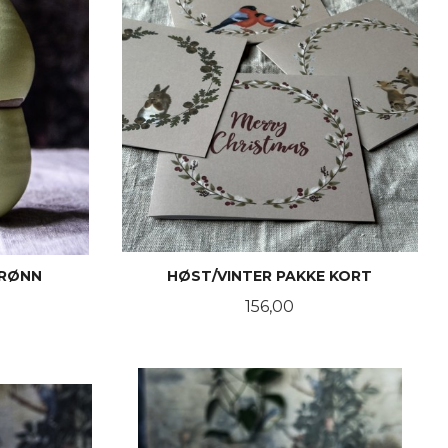
GRØNN
HØST/VINTER PAKKE KORT
Pris
156,00
KJØP