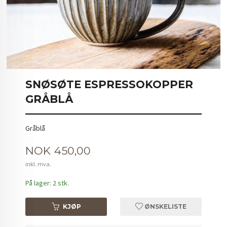
SNØSØTE ESPRESSOKOPPER
GRÅBLÅ
Gråblå
Pris
NOK
450,00
inkl. mva.
På lager: 2 stk.
KJØP
ØNSKELISTE